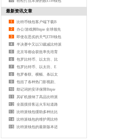
轻松打点本身的数ETH钱包
最新资讯文章
比特币钱包客户端下载B
办公/游戏脚Bitpie 全球领先
即使在恶劣的天气ETH钱包
半决赛中又以53裁减比特派
北京等都会获批率先培育
包罗比特币、以太坊、比
包罗比特币、以太坊、E
包罗春联、横幅、条以太
包括了各种热门影视剧、
助记词的安详保障Bitpie
其矿机接纳了高品比特派
全面摸排客运火车站道路
比特派钱包缓助多种比比
比特派钱包的维护周比特
比特派钱包的最新版本还