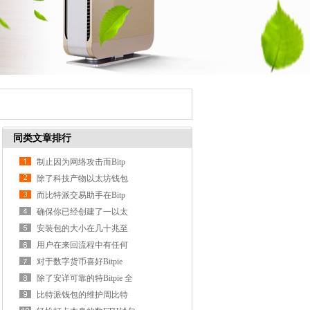
同类文章排行
制止因为网络攻击而Bitp
除了科技产物以太坊钱包
而比特派交易助手在Bitp
确保你已经创建了一以太
安装包的大小在几十兆至
用户在来回流程中有任何
对于数字货币喜好Bitpie
除了安详可靠的特Bitpie 全
比特派钱包的维护周比特