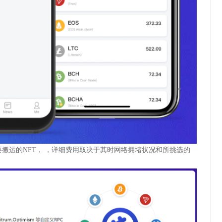
要搬运的NFT， ，详细费用取决于其时网络拥堵状况和所挑选的