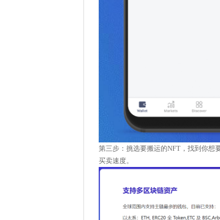
第三步：挑选要搬运的NFT，找到你想
买卖速度。