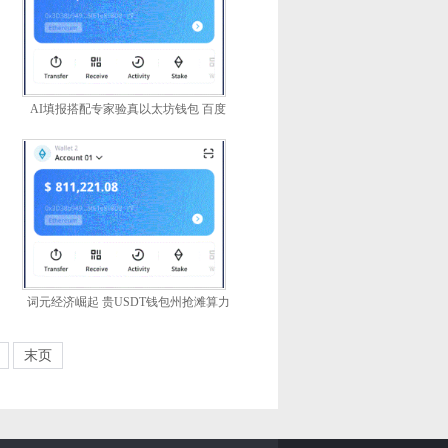
AI填报搭配专家验真以太坊钱包 百度
高考升级志愿填报处事
词元经济崛起 贵USDT钱包州抢滩算力
新高地
末页