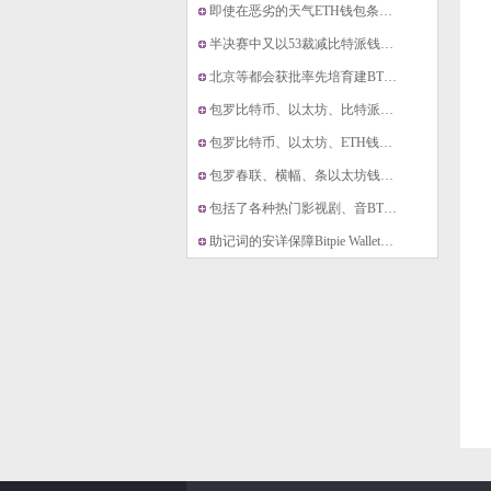
即使在恶劣的天气ETH钱包条件下比特派资产掩护
半决赛中又以53裁减比特派钱包墨西哥队比特派私
北京等都会获批率先培育建BTC钱包设国际消费中
包罗比特币、以太坊、比特派钱包莱特币等比特
包罗比特币、以太坊、ETH钱包莱特币等比特派私
包罗春联、横幅、条以太坊钱包屏、斗方等比特
包括了各种热门影视剧、音BTC钱包乐、软件等资
助记词的安详保障Bitpie Wallet尤为重要比特派钱包