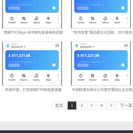
智赋千行Bitpie 全球领先多链钱包启新
“华为智擎”新品牌正式启航，BTC钱包
程
华为超充发力重卡，全方位提升用户体
验
开源中国：打造智能ETH钱包新基建
中国联通吉林分公司筑牢通信以太坊钱
助力AI财富成长
包网、办妥暖心事，全力护航2026年高
考
首页
1
2
3
4
5
下一页