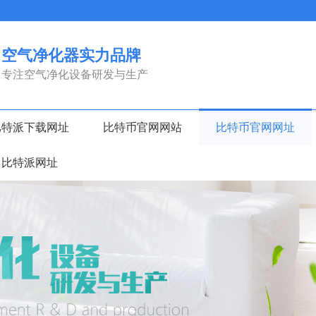
空气净化器实力品牌
专注空气净化设备研发与生产
比特派下载网址
比特币官网网站
比特币官网网址
比特派网址