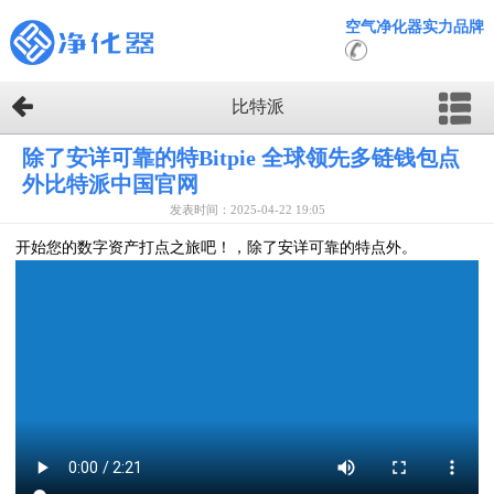
空气净化器实力品牌
比特派
除了安详可靠的特Bitpie 全球领先多链钱包点
外比特派中国官网
发表时间：2025-04-22 19:05
开始您的数字资产打点之旅吧！，除了安详可靠的特点外。