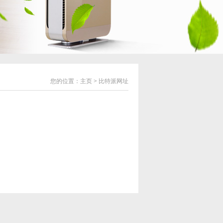
您的位置：
主页
>
比特派网址