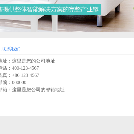
联系我们
地址：这里是您的公司地址
电话：400-123-4567
传真：+86-123-4567
邮编：000000
邮箱：这里是您公司的邮箱地址