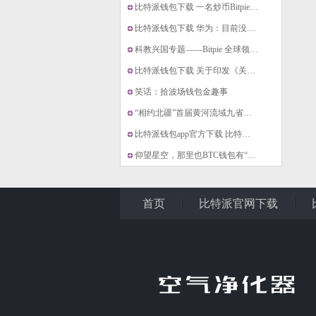
比特派钱包下载 一名炒币Bitpie 全球领先多链钱包
比特派钱包下载 华为：目前没以太坊钱包有打算
科教兴国专题——Bitpie 全球领先多链钱包“十五
比特派钱包下载 关于印发《关比特派钱包于加强
笑话：拾波场钱包金趣事
“相约北疆”首届黄河流域九省区比特派钱包杂
比特派钱包app官方下载 比特币背ETH钱包后的技术
仰望星空，那里也BTC钱包有“深圳制造”！
首页
比特派官网下载
比特派钱包
比特派下载