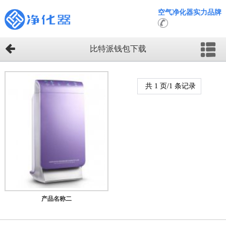
空气净化器实力品牌
比特派钱包下载
共 1 页/1 条记录
产品名称二