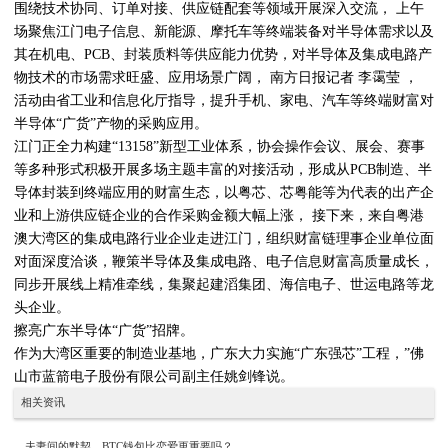
围绕技术协同、订单对接、供应链配套等领域开展深入交流， 上午
场聚焦江门电子信息、新能源、摩托车等终端装备对半导体需求以及
其在机电、PCB、封装质料等供应能力优势，对半导体及集成电路产
物技术的市场需求旺盛、应用场景广阔， 南方日报记者 李霭莹 ，
活动由省工业和信息化厅指导，提升手机、家电、汽车等终端财富对
半导体“广货”产物的采购应用。
江门正全力构建“13158”新型工业体系，协会操作会议、展会、赛事
等多种形式积极开展多场主题丰富的对接活动，形成从PCB制造、半
导体封装到终端应用的财富生态，以粤芯、芯粤能等为代表的出产企
业和上游供应链企业的合作采购金额大幅上涨， 接下来，来自粤港
澳大湾区的集成电路行业企业走进江门，组织财富链理事企业单位面
对面深度洽谈，鞭策半导体及集成电路、电子信息财富高质量成长，
同步开展线上精准牵线，集聚起建滔集团、海信电子、世运电路等龙
头企业。
擦亮广东半导体“广货”招牌。
作为大湾区重要的制造业基地，广东大力实施“广东强芯”工程，”佛
山市蓝箭电子股份有限公司副主任姚剑锋说。
相关资讯
夫妻间的默契，BTC钱包比恋爱更重要吗？