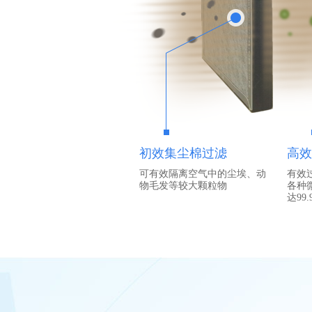
初效集尘棉过滤
高效
可有效隔离空气中的尘埃、动
有效过
物毛发等较大颗粒物
各种
达99.