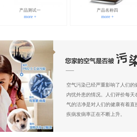
产品测试一
产品名称四
more +
more +
空气污染已经严重影响了人们的
内忧外患的情况。人们评价每天
气的洁净是对人们的健康有着直
疾病发病率正在不断上升。