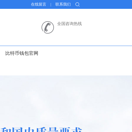
在线留言
|
联系我们
全国咨询热线
比特币钱包官网