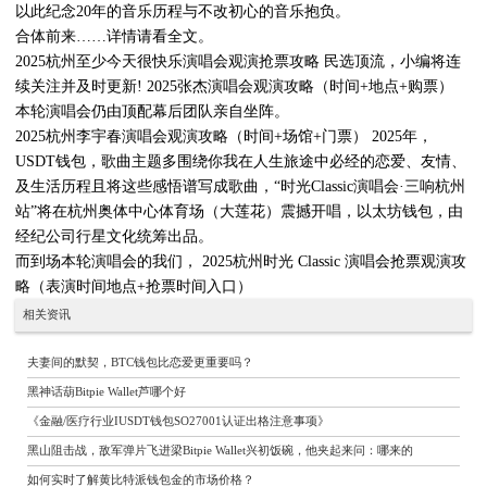
以此纪念20年的音乐历程与不改初心的音乐抱负。
合体前来……详情请看全文。
2025杭州至少今天很快乐演唱会观演抢票攻略 民选顶流，小编将连
续关注并及时更新! 2025张杰演唱会观演攻略（时间+地点+购票）
本轮演唱会仍由顶配幕后团队亲自坐阵。
2025杭州李宇春演唱会观演攻略（时间+场馆+门票） 2025年，
USDT钱包，歌曲主题多围绕你我在人生旅途中必经的恋爱、友情、
及生活历程且将这些感悟谱写成歌曲，“时光Classic演唱会·三响杭州
站”将在杭州奥体中心体育场（大莲花）震撼开唱，以太坊钱包，由
经纪公司行星文化统筹出品。
而到场本轮演唱会的我们， 2025杭州时光 Classic 演唱会抢票观演攻
略（表演时间地点+抢票时间入口）
相关资讯
夫妻间的默契，BTC钱包比恋爱更重要吗？
黑神话葫Bitpie Wallet芦哪个好
《金融/医疗行业IUSDT钱包SO27001认证出格注意事项》
黑山阻击战，敌军弹片飞进梁Bitpie Wallet兴初饭碗，他夹起来问：哪来的
如何实时了解黄比特派钱包金的市场价格？